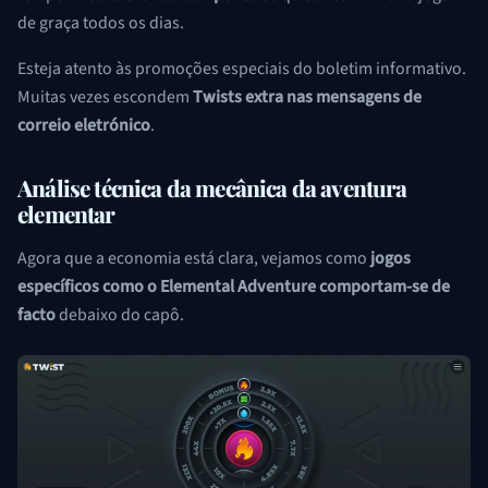
de graça todos os dias.
Esteja atento às promoções especiais do boletim informativo.
Muitas vezes escondem
Twists extra nas mensagens de
correio eletrónico
.
Análise técnica da mecânica da aventura
elementar
Agora que a economia está clara, vejamos como
jogos
específicos como o Elemental Adventure comportam-se de
facto
debaixo do capô.