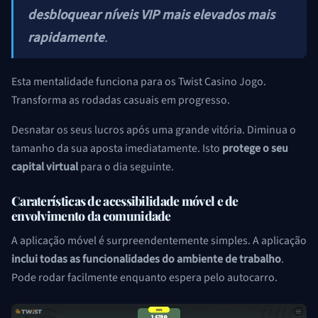
desbloquear níveis VIP mais elevados mais
rapidamente
.
Esta mentalidade funciona para os
Twist Casino
Jogo.
Transforma as rodadas casuais em progresso.
Desnatar os seus lucros após uma grande vitória. Diminua o
tamanho da sua aposta imediatamente. Isto
protege o seu
capital virtual
para o dia seguinte.
Caraterísticas de acessibilidade móvel e de
envolvimento da comunidade
A aplicação móvel é surpreendentemente simples. A aplicação
inclui todas as funcionalidades do ambiente de trabalho
.
Pode rodar facilmente enquanto espera pelo autocarro.