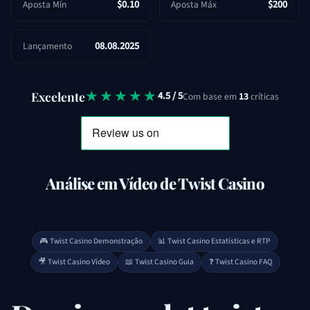
$0.10
$200
Aposta Mín
Aposta Máx
o
08.08.2025
Lançamento
★★★★★
Excelente
4.5 / 5
Com base em
13
críticas
Análise em Vídeo de
Twist Casino
🎮
Twist Casino
Demonstração
📊
Twist Casino
Estatísticas e RTP
🎥
Twist Casino
Vídeo
📖
Twist Casino
Guia
❓
Twist Casino
FAQ