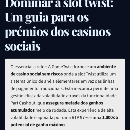
Dominar a slot twist:
Um guia para os
prémios dos casinos
sociais
O essencial a reter: A GameTwist fornece um
ambiente
de casino social sem riscos
onde a slot Twist utiliza um
sistema único de anéis elementares em vez das linhas
de pagamento tradicionais. Esta mecânica permite uma
gestão eficaz da volatilidade através da funcionalidade
Part Cashout, que
assegura metade dos ganhos
acumulados
meio da rodada. Esta experiência de alta
volatilidade é apoiada por uma RTP 97% e uma
1.000x o
potencial de ganho máximo
.