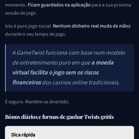
momento.
Ficam guardados na aplicação
para a sua próxima
sessão de jogo.
Isto é puro jogo social.
Nenhum dinheiro real muda de mãos
durante o seu tempo de jogo.
A GameTwist funciona com base num modelo
de entretenimento puro em que
a moeda
virtual facilita o jogo sem os riscos
financeiros
dos casinos online tradicionais.
É seguro. Mantém-se divertido.
Bónus diários e formas de ganhar Twists grátis
Dica rápida