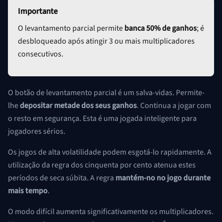
Importante
O levantamento parcial permite
banca 50% de ganhos
; é
desbloqueado após atingir 3 ou mais multiplicadores
consecutivos.
O botão de levantamento parcial é um salva-vidas. Permite-
lhe
depositar metade dos seus ganhos
. Continua a jogar com
o resto em segurança. Esta é uma jogada inteligente para
jogadores sérios.
Os jogos de alta volatilidade podem esgotá-lo rapidamente. A
utilização da regra dos cinquenta por cento atenua estes
períodos de seca súbita. A regra
mantém-no no jogo durante
mais tempo
.
O modo difícil aumenta significativamente os multiplicadores.