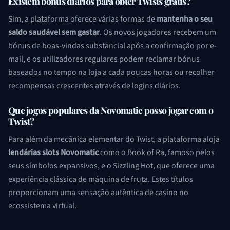
Existem bónus diários para obter Twists grátis?
Sim, a plataforma oferece várias formas de
mantenha o seu
saldo saudável sem gastar
. Os novos jogadores recebem um
bónus de boas-vindas substancial após a confirmação por e-
mail, e os utilizadores regulares podem reclamar bónus
baseados no tempo na loja a cada poucas horas ou recolher
recompensas crescentes através de logins diários.
Que jogos populares da Novomatic posso jogar com o
Twist?
Para além da mecânica elementar do Twist, a plataforma aloja
lendárias slots Novomatic
como o Book of Ra, famoso pelos
seus símbolos expansivos, e o Sizzling Hot, que oferece uma
experiência clássica de máquina de fruta. Estes títulos
proporcionam uma sensação autêntica de casino no
ecossistema virtual.