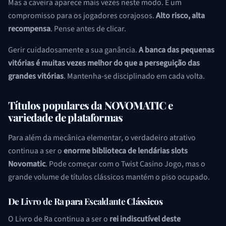
Mas a caveira aparece mais vezes neste modo. É um
compromisso para os jogadores corajosos.
Alto risco, alta
recompensa
. Pense antes de clicar.
Gerir cuidadosamente a sua ganância.
A banca das pequenas
vitórias é muitas vezes melhor do que a perseguição das
grandes vitórias
. Mantenha-se disciplinado em cada volta.
Títulos populares da NOVOMATIC e
variedade de plataformas
Para além da mecânica elementar, o verdadeiro atrativo
continua a ser o
enorme biblioteca de lendárias slots
Novomatic
. Pode começar com o
Twist Casino
Jogo, mas o
grande volume de títulos clássicos mantém o piso ocupado.
De
Livro de Ra
para
Escaldante
Clássicos
O Livro de Ra continua a ser o
rei indiscutível deste