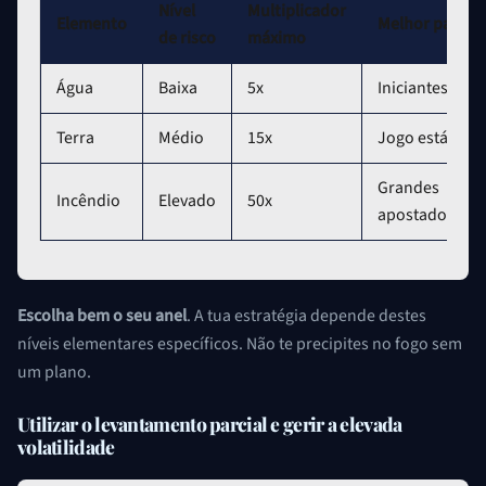
Nível
Multiplicador
Elemento
Melhor para
de risco
máximo
Água
Baixa
5x
Iniciantes
Terra
Médio
15x
Jogo estável
Grandes
Incêndio
Elevado
50x
apostadores
Escolha bem o seu anel
. A tua estratégia depende destes
níveis elementares específicos. Não te precipites no fogo sem
um plano.
Utilizar o levantamento parcial e gerir a elevada
volatilidade