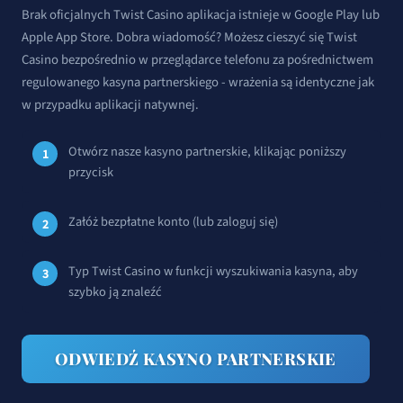
c
Brak oficjalnych
Twist Casino
aplikacja istnieje w Google Play lub
j
Apple App Store. Dobra wiadomość? Możesz cieszyć się
Twist
a
Casino
bezpośrednio w przeglądarce telefonu za pośrednictwem
T
regulowanego kasyna partnerskiego - wrażenia są identyczne jak
w
w przypadku aplikacji natywnej.
i
s
Otwórz nasze kasyno partnerskie, klikając poniższy
t
przycisk
C
a
Załóż bezpłatne konto (lub zaloguj się)
s
i
Typ
Twist Casino
w funkcji wyszukiwania kasyna, aby
n
szybko ją znaleźć
o
-
p
ODWIEDŹ KASYNO PARTNERSKIE
o
b